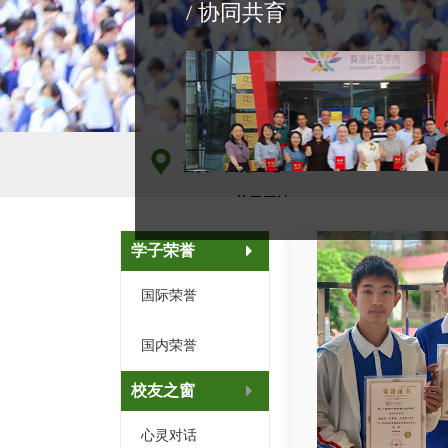
/ 协同共育  
首页
- 图览亚迪
- 关于亚迪  
- 关于亚迪  
- 关于亚迪  
学子荣誉
国际荣誉
国内荣誉
校友之窗
心灵对话